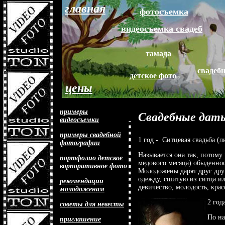
главная
фотосъемка
видеосъемка свадеб
тамада
свадеб
детское фото
цены
примеры
Свадебные дат
видеосъемки
примеры свадебной
1 год - Ситцевая свадьба (л
фотографии
Называется она так, потому
портфолио детское
медового месяца) обыденнос
корпоративное фото
Молодожены дарят друг друг
одежду, сшитую из ситца и
рекомендации
девичество, молодость, крас
молодоженам
2 год
советы для невесты
По на
приглашение