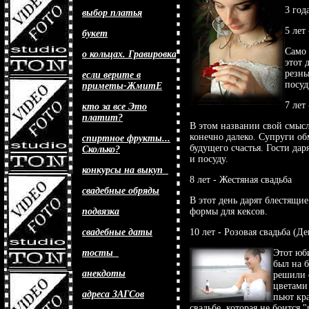
3 год
выбор платья
5 лет
букет
Само 
о кольцах. Гравировка
этот 
резны
если верите в
посуд
приметы-ЖмитЕ
7 лет
кто за все Это
платит?
В этом названии свой смыс
конечно далеко. Супруги о
спиртное фрукты...
будущего счастья. Гости да
Сколько?
и посуду.
конкурсы на выкуп
8 лет - Жестяная свадьба
свадебные обряды
В этот день дарят блестящи
подвязка
формы для кексов.
свадебные даты
10 лет - Розовая свадьба (Де
тосты
Этот юби
был на 
анекдоты
решили 
цветами
адреса ЗАГСов
пьют кр
свадьбе, которая не боится 